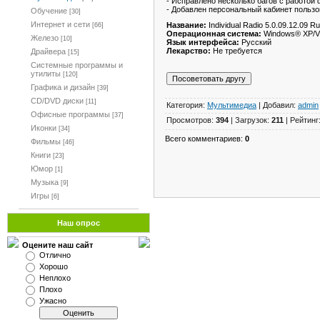
- Исправлено несколько багов с работой 
- Добавлен персональный кабинет пользо
Обучение
[30]
Интернет и сети
Название:
Individual Radio 5.0.09.12.09 R
[66]
Операционная система:
Windows® XP/V
Железо
[10]
Язык интерфейса:
Русский
Лекарство:
Не требуется
Драйвера
[15]
Системные программы и
утилиты
[120]
Графика и дизайн
[39]
CD/DVD диски
[11]
Категория:
Мультимедиа
| Добавил:
admin
Офисные программы
[37]
Просмотров:
394
| Загрузок:
211
| Рейтинг
Иконки
[34]
Всего комментариев:
0
Фильмы
[46]
Книги
[23]
Юмор
[1]
Музыка
[9]
Игры
[6]
Наш опрос
Оцените наш сайт
Отлично
Хорошо
Неплохо
Плохо
Ужасно