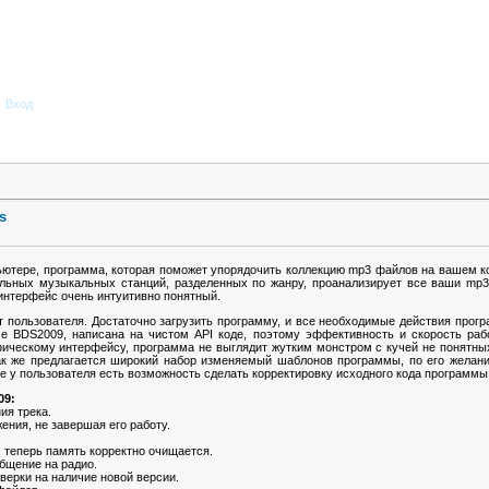
Вход
s
ьютере, программа, которая поможет упорядочить коллекцию mp3 файлов на вашем к
альных музыкальных станций, разделенных по жанру, проанализирует все ваши mp
нтерфейс очень интуитивно понятный.
т пользователя. Достаточно загрузить программу, и все необходимые действия прог
е BDS2009, написана на чистом API коде, поэтому эффективность и скорость раб
фическому интерфейсу, программа не выглядит жутким монстром с кучей не понятных
ак же предлагается широкий набор изменяемый шаблонов программы, по его желани
e у пользователя есть возможность сделать корректировку исходного кода программ
09:
ия трека.
ения, не завершая его работу.
, теперь память корректно очищается.
бщение на радио.
верки на наличие новой версии.