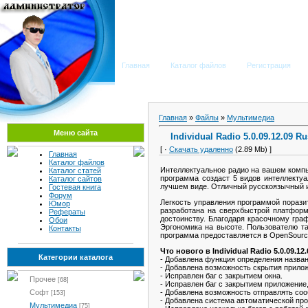
Мега Портал
Главная
Каталог файлов
Регистрация
Главная
»
Файлы
»
Мультимедиа
Меню сайта
Individual Radio 5.0.09.12.09 Ru
[ ·
Скачать удаленно
(2.89 Mb) ]
Главная
Каталог файлов
Интеллектуальное радио на вашем комп
Каталог статей
программа создаст 5 видов интеллекту
Каталог сайтов
лучшем виде. Отличный русскоязычный и
Гостевая книга
Форум
Легкость управления программой порази
Юмор
разработана на сверхбыстрой платформ
Рефераты
достоинству. Благодаря красочному гра
Обои
Эргономика на высоте. Пользователю т
Контакты
программа предоставляется в OpenSourc
Что нового в Individual Radio 5.0.09.12.
Категории каталога
- Добавлена функция определения назван
- Добавлена возможность скрытия прилож
- Исправлен баг с закрытием окна.
Прочее
[68]
- Исправлен баг с закрытием приложение
- Добавлена возможность отправлять соо
Софт
[153]
- Добавлена система автоматической про
Мультимедиа
[75]