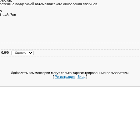
файлов.
вателя, с поддержкой автоматического обновления плагинов.
us
ista/Se7en
:
0.0
/
0
|
Добавлять комментарии могут только зарегистрированные пользователи.
[
Регистрация
|
Вход
]