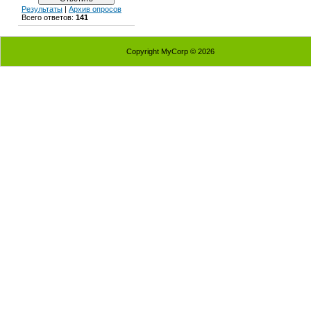
Результаты
|
Архив опросов
Всего ответов:
141
Copyright MyCorp © 2026