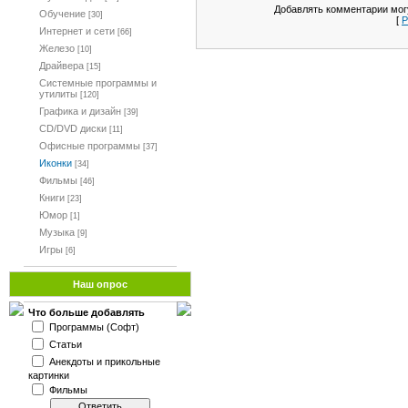
Добавлять комментарии могу
Обучение
[30]
[
Р
Интернет и сети
[66]
Железо
[10]
Драйвера
[15]
Системные программы и
утилиты
[120]
Графика и дизайн
[39]
CD/DVD диски
[11]
Офисные программы
[37]
Иконки
[34]
Фильмы
[46]
Книги
[23]
Юмор
[1]
Музыка
[9]
Игры
[6]
Наш опрос
Что больше добавлять
Программы (Софт)
Статьи
Анекдоты и прикольные
картинки
Фильмы