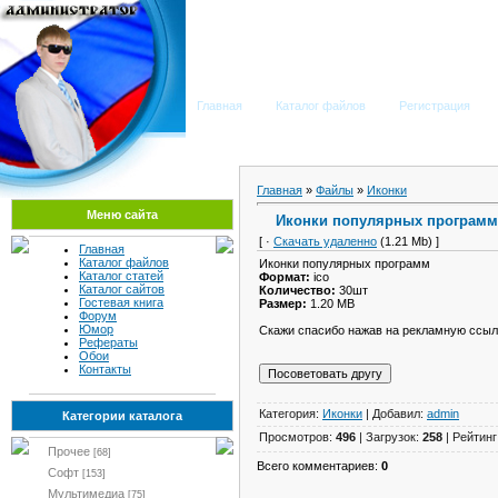
Мега Портал
Главная
Каталог файлов
Регистрация
Главная
»
Файлы
»
Иконки
Меню сайта
Иконки популярных программ
[ ·
Скачать удаленно
(1.21 Mb) ]
Главная
Каталог файлов
Иконки популярных программ
Каталог статей
Формат:
ico
Каталог сайтов
Количество:
30шт
Гостевая книга
Размер:
1.20 MB
Форум
Юмор
Скажи спасибо нажав на рекламную ссыл
Рефераты
Обои
Контакты
Категория:
Иконки
| Добавил:
admin
Категории каталога
Просмотров:
496
| Загрузок:
258
| Рейтинг
Прочее
[68]
Всего комментариев:
0
Софт
[153]
Мультимедиа
[75]