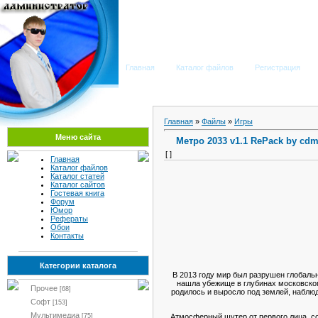
Мега Портал
Главная
Каталог файлов
Регистрация
Главная
»
Файлы
»
Игры
Меню сайта
Mетро 2033 v1.1 RePack by cdm
[ ]
Главная
Каталог файлов
Каталог статей
Каталог сайтов
Гостевая книга
Форум
Юмор
Рефераты
Обои
Контакты
Категории каталога
В 2013 году мир был разрушен глобаль
нашла убежище в глубинах московског
Прочее
[68]
родилось и выросло под землей, наблю
Софт
[153]
Мультимедиа
Атмосферный шутер от первого лица, с
[75]