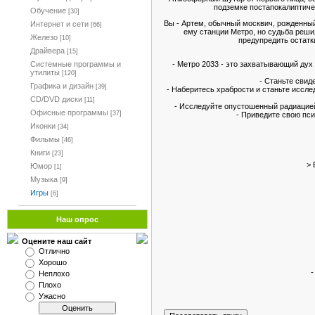
подземке постапокалиптиче
Обучение
[30]
Вы - Артем, обычный москвич, рожденный
Интернет и сети
[66]
ему станции Метро, но судьба реши
Железо
[10]
предупредить остатк
Драйвера
[15]
Системные программы и
- Метро 2033 - это захватывающий дух
утилиты
[120]
- Станьте свид
Графика и дизайн
[39]
- Наберитесь храбрости и станьте иссл
CD/DVD диски
[11]
- Исследуйте опустошенный радиацией
Офисные программы
[37]
- Приведите свою пси
Иконки
[34]
Фильмы
[46]
Книги
[23]
> 
Юмор
[1]
Музыка
[9]
Игры
[6]
Наш опрос
Оцените наш сайт
Отлично
Хорошо
-
Неплохо
Плохо
Ужасно