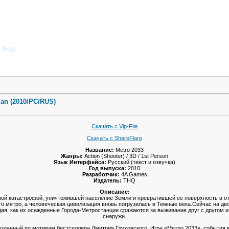
Вход
an (2010/PC/RUS)
Скачать с Vip-File
Скачать с ShareFlare
Название:
Меtrо 2033
Жанры:
Action (Shooter) / 3D / 1st Person
Язык Интерфейса:
Русский (текст и озвучка)
Год выпуска:
2010
Разработчик:
4A Games
Издатель:
THQ
Описание:
ной катастрофой, уничтожившей население Земли и превратившей ее поверхность в 
о метро, а человеческая цивилизация вновь погрузилась в Темные века.Сейчас на дво
дая, как их осажденные Города-Метростанции сражаются за выживание друг с другом 
снаружи.
озданный по мотивам бестселлера Дмитрия Глуховского. Игра «Метро 2033», события 