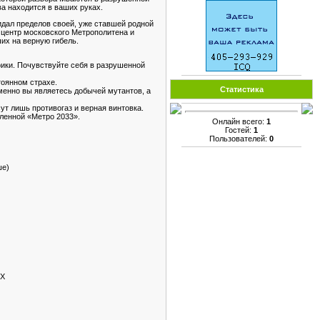
а находится в ваших руках.
идал пределов своей, уже ставшей родной
 центр московского Метрополитена и
их на верную гибель.
фики. Почувствуйте себя в разрушенной
тоянном страхе.
Статистика
менно вы являетесь добычей мутантов, а
т лишь противогаз и верная винтовка.
еленной «Метро 2033».
Онлайн всего:
1
Гостей:
1
Пользователей:
0
ше)
tX