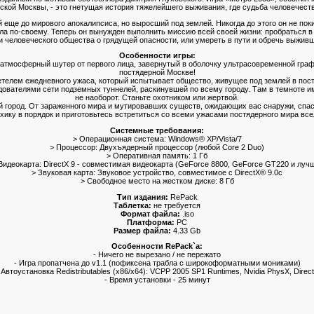
ской Москвы, - это гнетущая история тяжелейшего выживания, где судьба человечеств
 еще до мирового апокалипсиса, но выросший под землей. Никогда до этого он не пок
ла по-своему. Теперь он вынужден выполнить миссию всей своей жизни: пробраться в
и человеческого общества о грядущей опасности, или умереть в пути и обречь выживш
Особенности игры:
 атмосферный шутер от первого лица, завернутый в оболочку ультрасовременной гра
постядерной Москве!
етелем ежедневного ужаса, который испытывает общество, живущее под землей в пос
едователями сети подземных туннелей, раскинувшей по всему городу. Там в темноте и
не наоборот. Станьте охотником или жертвой.
 город. От зараженного мира и мутировавших существ, ожидающих вас снаружи, спасу
хику в порядок и приготовьтесь встретиться со всеми ужасами постядерного мира вс
Cистемные требования:
> Операционная система: Windows® XP/Vista/7
> Процессор: Двухъядерный процессор (любой Core 2 Duo)
> Оперативная память: 1 Гб
Видеокарта: DirectX 9 - совместимая видеокарта (GeForce 8800, GeForce GT220 и луч
> Звуковая карта: Звуковое устройство, совместимое с DirectX® 9.0с
> Свободное место на жестком диске: 8 Гб
Тип издания:
RePack
Таблетка:
не требуется
Формат файла:
.iso
Платформа:
PC
Размер файла:
4.33 Gb
Особенности RePack`a:
- Ничего не вырезано / не пережато
- Игра пропатчена до v1.1 (пофиксена трабла с широкоформатными мониками)
 Автоустановка Redistributables (x86/x64): VCPP 2005 SP1 Runtimes, Nvidia PhysX, Direc
- Время установки - 25 минут