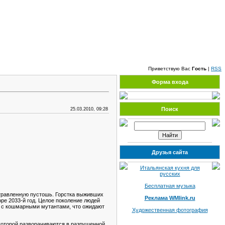
Суббота, 08.08.2026, 20:20
Приветствую Вас
Гость
|
RSS
Форма входа
Поиск
25.03.2010, 09:28
Друзья сайта
Итальянская кухня для
русских
Бесплатная музыка
отравленную пустошь. Горстка выживших
Реклама WMlink.ru
ре 2033-й год. Целое поколение людей
и с кошмарными мутантами, что ожидают
Художественная фотография
которой разворачиваются в разрушенной