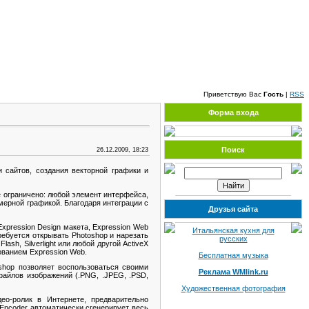
Пятница, 07.08.2026, 17:20
Приветствую Вас
Гость
|
RSS
Форма входа
Поиск
26.12.2009, 18:23
 сайтов, создания векторной графики и
е ограничено: любой элемент интерфейса,
хмерной графикой. Благодаря интеграции с
Друзья сайта
xpression Design макета, Expression Web
Итальянская кухня для
ребуется открывать Photoshop и нарезать
русских
ash, Silverlight или любой другой ActiveX
ованием Expression Web.
Бесплатная музыка
oshop позволяет воспользоваться своими
Реклама WMlink.ru
файлов изображений (.PNG, .JPEG, .PSD,
Художественная фотография
ео-ролик в Интернете, предварительно
Encoder автоматически сгенерирует весь