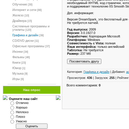
необходимый XHTML код странички, кото
Обучение
[30]
и поддерживает технологию IIS Smooth St
Интернет и сети
[66]
Доп. информация:
Железо
[10]
Версия DreamSpark, это бесплатный для 
Драйвера
[15]
Не требуется патчей.
Системные программы и
Год выпуска:
2009
утилиты
[120]
Версия:
3.0.1927.0
Графика и дизайн
[39]
Разработчик:
Корпорация Microsoft
Платформа:
Windows
CD/DVD диски
[11]
Совместимость с Vista:
полная
Офисные программы
Язык интерфейса:
только английский
[37]
Таблэтка:
Не требуется
Иконки
[34]
Размер:
237 Мб
Фильмы
[46]
Книги
[23]
Юмор
[1]
Категория:
Графика и дизайн
| Добавил:
a
Музыка
[9]
Просмотров:
436
| Загрузок:
255
| Рейтинг
Игры
[6]
Всего комментариев:
0
Наш опрос
Оцените наш сайт
Отлично
Хорошо
Неплохо
Плохо
Ужасно