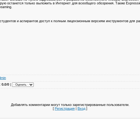
рую останется только выложить в Интернет для всеобщего обозрения. Также Expressi
reaming.
студентов и аспирантов доступ к полным лицензионным версиям инструментов для разр
dmin
:
0.0
/
0
|
Добавлять комментарии могут только зарегистрированные пользователи.
[
Регистрация
|
Вход
]