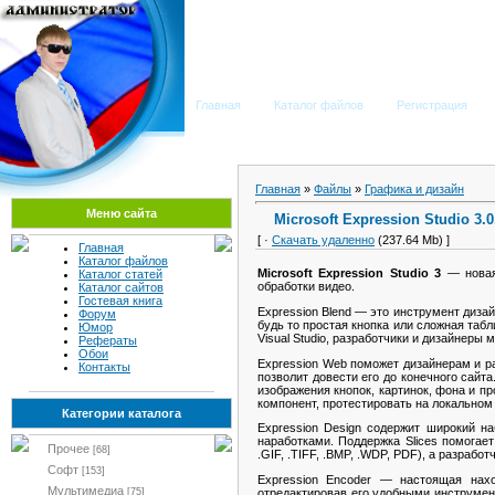
Мега Портал
Главная
Каталог файлов
Регистрация
Главная
»
Файлы
»
Графика и дизайн
Меню сайта
Microsoft Expression Studio 3.0
[ ·
Скачать удаленно
(237.64 Mb) ]
Главная
Каталог файлов
Microsoft Expression Studio 3
— новая 
Каталог статей
обработки видео.
Каталог сайтов
Гостевая книга
Expression Blend — это инструмент диза
Форум
будь то простая кнопка или сложная табл
Юмор
Visual Studio, разработчики и дизайнеры
Рефераты
Обои
Expression Web поможет дизайнерам и ра
Контакты
позволит довести его до конечного сайт
изображения кнопок, картинок, фона и про
компонент, протестировать на локальном
Категории каталога
Expression Design содержит широкий на
наработками. Поддержка Slices помогае
Прочее
[68]
.GIF, .TIFF, .BMP, .WDP, PDF), а разрабо
Софт
[153]
Expression Encoder — настоящая нахо
Мультимедиа
отредактировав его удобными инструмен
[75]