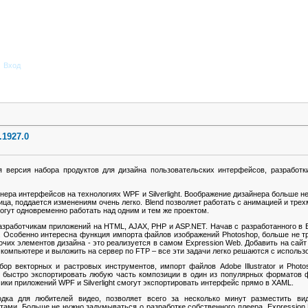
Вход
.1927.0
версия набора продуктов для дизайна пользовательских интерфейсов, разработки
йнера интерфейсов на технологиях WPF и Silverlight. Воображение дизайнера больше н
ица, поддается изменениям очень легко. Blend позволяет работать с анимацией и тре
 могут одновременно работать над одним и тем же проектом.
зработчикам приложений на HTML, AJAX, PHP и ASP.NET. Начав с разработанного в E
а. Особенно интересна функция импорта файлов изображений Photoshop, больше не т
чих элементов дизайна - это реализуется в самом Expression Web. Добавить на сайт Fl
 компьютере и выложить на сервер по FTP – все эти задачи легко решаются с использ
бор векторных и растровых инструментов, импорт файлов Adobe Illustrator и Phot
т быстро экспортировать любую часть композиции в один из популярных форматов 
тчики приложений WPF и Silverlight смогут экспортировать интерфейс прямо в XAML.
дка для любителей видео, позволяет всего за несколько минут разместить вид
тами. Больше не нужно задумываться о разработке собственного плеера, Expression 