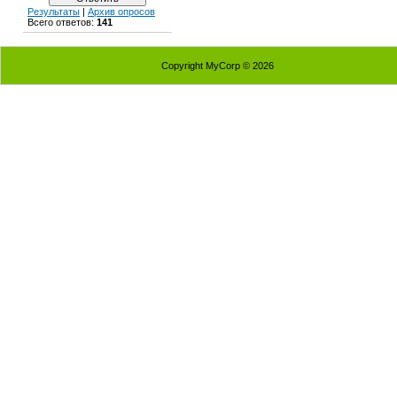
Результаты
|
Архив опросов
Всего ответов:
141
Copyright MyCorp © 2026