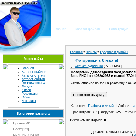
Мега Портал
Главная
Каталог файлов
Регистрация
Главная
»
Файлы
»
Графика и дизайн
Меню сайта
Фоторамки к 8 марта!
[ ·
Скачать удаленно
(77.04 Mb) ]
Главная
Каталог файлов
Фоторамки для создания поздравитель
Каталог статей
6 шт. PNG | от 4062x2953 и выше | 77.04
Каталог сайтов
Гостевая книга
Скажи спасибо нажав на рекламную ссыл
Форум
Юмор
Рефераты
Обои
Контакты
Категория:
Графика и дизайн
| Добавил:
a
Просмотров:
363
| Загрузок:
225
| Рейтинг
Категории каталога
Всего комментариев:
0
Прочее
[68]
Софт
[153]
Добавлять комментарии могу
Мультимедиа
[
Р
[75]