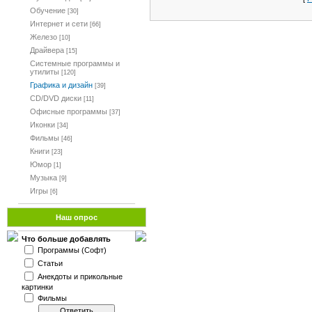
Обучение
[30]
Интернет и сети
[66]
Железо
[10]
Драйвера
[15]
Системные программы и
утилиты
[120]
Графика и дизайн
[39]
CD/DVD диски
[11]
Офисные программы
[37]
Иконки
[34]
Фильмы
[46]
Книги
[23]
Юмор
[1]
Музыка
[9]
Игры
[6]
Наш опрос
Что больше добавлять
Программы (Софт)
Статьи
Анекдоты и прикольные
картинки
Фильмы