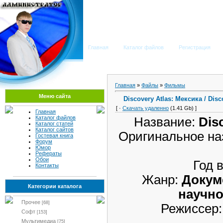
Мега Портал
Главная
Каталог файлов
Регистрация
Главная
»
Файлы
»
Фильмы
Меню сайта
Discovery Atlas: Мексика / Disc
[ ·
Скачать удаленно
(1.41 Gb) ]
Главная
Каталог файлов
Название:
Dis
Каталог статей
Каталог сайтов
Оригинальное на
Гостевая книга
Форум
Юмор
Рефераты
Обои
Год 
Контакты
Жанр:
Докум
Категории каталога
научн
Прочее
[68]
Режиссер
Софт
[153]
Мультимедиа
[75]