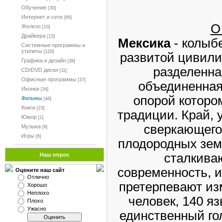
Обучение
[30]
Интернет и сети
[66]
О
Железо
[10]
Драйвера
[15]
Мексика
- колыб
Системные программы и
утилиты
[120]
развитой цивили
Графика и дизайн
[39]
разделенна
CD/DVD диски
[11]
Офисные программы
[37]
объединенная
Иконки
[34]
опорой которо
Фильмы
[46]
Книги
[23]
традиции. Край, 
Юмор
[1]
сверкающего
Музыка
[9]
Игры
[6]
плодородных зем
сталкива
Наш опрос
современность, и
Оцените наш сайт
Отлично
претерпевают из
Хорошо
Неплохо
человек, 140 яз
Плохо
Ужасно
единственный гол