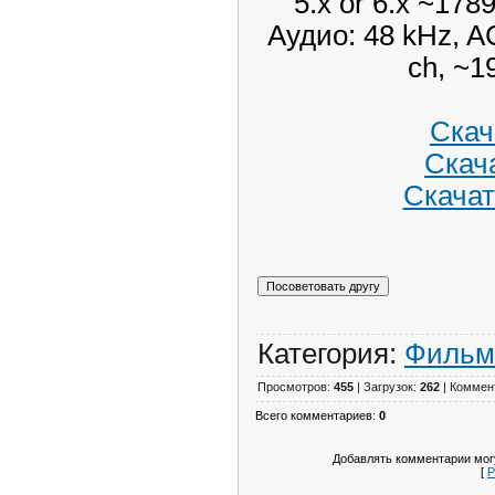
5.x or 6.x ~1789
Аудио: 48 kHz, AC
ch, ~1
Скача
Скача
Скачат
Категория:
Филь
Просмотров:
455
| Загрузок:
262
| Коммен
Всего комментариев:
0
Добавлять комментарии могу
[
Р