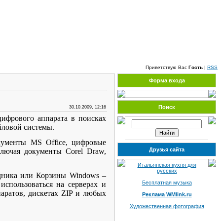
Пятница, 07.08.2026, 01:54
Приветствую Вас
Гость
|
RSS
Форма входа
Поиск
30.10.2009, 12:16
цифрового аппарата в поисках
йловой системы.
кументы MS Office, цифровые
Друзья сайта
лючая документы Corel Draw,
Итальянская кухня для
русских
дника или Корзины Windows –
Бесплатная музыка
использоваться на серверах и
аратов, дискетах ZIP и любых
Реклама WMlink.ru
Художественная фотография