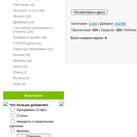
Обучение
[30]
Интернет и сети
[66]
Железо
[10]
Драйвера
[15]
Категория:
Софт
| Добавил:
ed1980
Системные программы и
Просмотров:
434
| Загрузок:
220
| Рейтинг
утилиты
[120]
Графика и дизайн
Всего комментариев:
0
[39]
CD/DVD диски
[11]
Офисные программы
[37]
Иконки
[34]
Фильмы
[46]
Книги
[23]
Юмор
[1]
Музыка
[9]
Игры
[6]
Наш опрос
Что больше добавлять
Программы (Софт)
Статьи
Анекдоты и прикольные
картинки
Фильмы