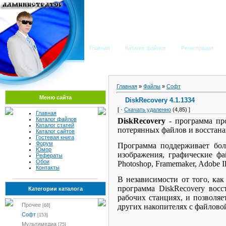
Мега Портал
Главная
Каталог файлов
Регистрация
Главная
»
Файлы
»
Софт
Меню сайта
DiskRecovery 4.1.1334
[ ·
Скачать удаленно
(4,85) ]
Главная
Каталог файлов
DiskRecovery
- программа про
Каталог статей
потерянных файлов и восстана
Каталог сайтов
Гостевая книга
Форум
Программа поддерживает бол
Юмор
изображения, графические ф
Рефераты
Обои
Photoshop, Framemaker, Adobe Illu
Контакты
В независимости от того, к
программа DiskRecovery восс
Категории каталога
рабочих станциях, и позволя
Прочее
других накопителях с файлов
[68]
Софт
[153]
Мультимедиа
[75]