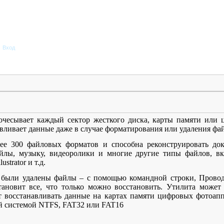
Вход
чесывает каждый сектор жесткого диска, карты памяти или 
вливает данные даже в случае форматирования или удаления фа
ее 300 файловых форматов и способна реконструировать до
айлы, музыку, видеоролики и многие другие типы файлов, вк
strator и т.д.
ак были удалены файлы – с помощью командной строки, Прово
тановит все, что только можно восстановить. Утилита может 
ет восстанавливать данные на картах памяти цифровых фотоапп
ой системой NTFS, FAT32 или FAT16