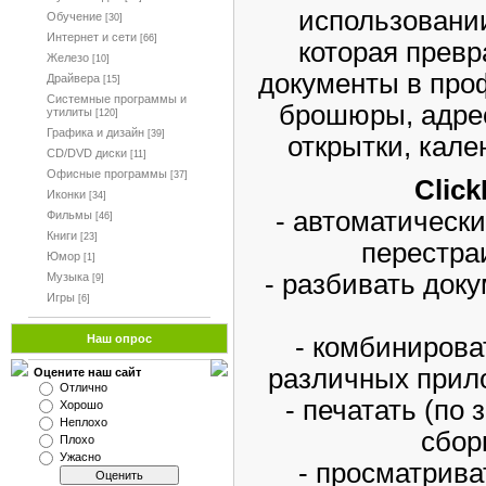
использовании
Обучение
[30]
Интернет и сети
[66]
которая прев
Железо
[10]
документы в про
Драйвера
[15]
Системные программы и
брошюры, адрес
утилиты
[120]
Графика и дизайн
[39]
открытки, кале
CD/DVD диски
[11]
Офисные программы
[37]
Clic
Иконки
[34]
- автоматическ
Фильмы
[46]
Книги
[23]
перестра
Юмор
[1]
- разбивать док
Музыка
[9]
Игры
[6]
- комбинирова
Наш опрос
различных прил
Оцените наш сайт
Отлично
- печатать (по 
Хорошо
Неплохо
сбор
Плохо
Ужасно
- просматрива