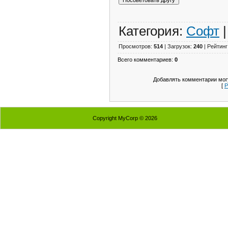
Категория:
Софт
|
Просмотров:
514
| Загрузок:
240
| Рейтинг
Всего комментариев:
0
Добавлять комментарии могу
[
Р
Copyright MyCorp © 2026