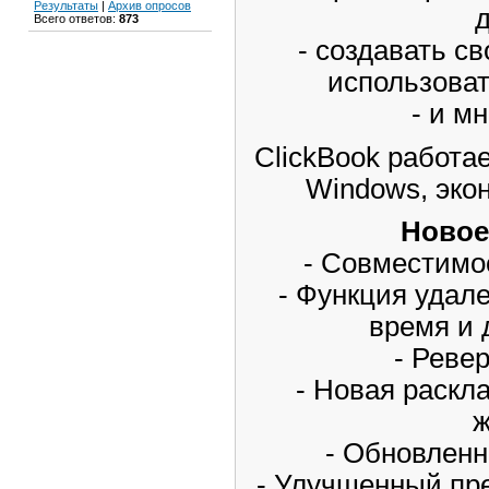
Результаты
|
Архив опросов
Всего ответов:
873
- создавать с
использова
- и мн
ClickBook работ
Windows, эко
Новое
- Совместимо
- Функция удал
время и 
- Реве
- Новая раскл
ж
- Обновленн
- Улучшенный пр