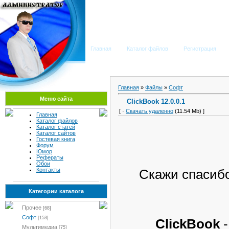
Мега Портал
Главная
Каталог файлов
Регистрация
Главная
»
Файлы
»
Софт
Меню сайта
ClickBook 12.0.0.1
[ ·
Скачать удаленно
(11.54 Mb) ]
Главная
Каталог файлов
Каталог статей
Каталог сайтов
Гостевая книга
Форум
Юмор
Рефераты
Обои
Контакты
Скажи спасиб
Категории каталога
Прочее
[68]
Софт
[153]
ClickBook
-
Мультимедиа
[75]