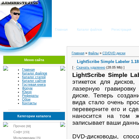
Мега Портал
Главная
Каталог файлов
Регистрация
Главная
»
Файлы
»
CD/DVD диски
Меню сайта
LightScribe Simple Labeler 1.18
[ ·
Скачать удаленно
(28.05 Mb) ]
Главная
Каталог файлов
LightScribe Simple La
Каталог статей
этикеток для дисков,
Каталог сайтов
Гостевая книга
лазерную гравировку
Форум
Юмор
диске. Теперь создан
Рефераты
Обои
вида стало очень про
Контакты
переверните его и сде
наносится на том ж
Категории каталога
записывает ваши данн
Прочее
[68]
Софт
[153]
DVD-дисководы, спос
Мультимедиа
[75]