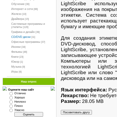
LightScribe испол
Обучение
[30]
изображения на покрыт
Интернет и сети
[66]
этикетки. Система со
Железо
[10]
Драйвера
[15]
использует растекающ
Системные программы и
бумагу и имеющие проб
утилиты
[120]
Графика и дизайн
[39]
Для создания этикетк
CD/DVD диски
[11]
Офисные программы
[37]
DVD-дисковод, спосо
Иконки
[34]
LightScribe, установл
Фильмы
[46]
записывающее устройст
Книги
[23]
Компьютеры или з
Юмор
[1]
технологией LightS
Музыка
[9]
LightScribe или слово "
Игры
[6]
дисковода или на само
Наш опрос
Язык интерфейса:
Рус
Оцените наш сайт
Отлично
Лекарство:
Не требует
Хорошо
Размер:
28.05 MB
Неплохо
Плохо
Ужасно