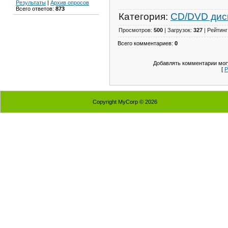
Результаты
|
Архив опросов
Всего ответов:
873
Категория:
CD/DVD дис
Просмотров:
500
| Загрузок:
327
| Рейтинг
Всего комментариев:
0
Добавлять комментарии могу
[
Р
Copyright MyCorp © 2026