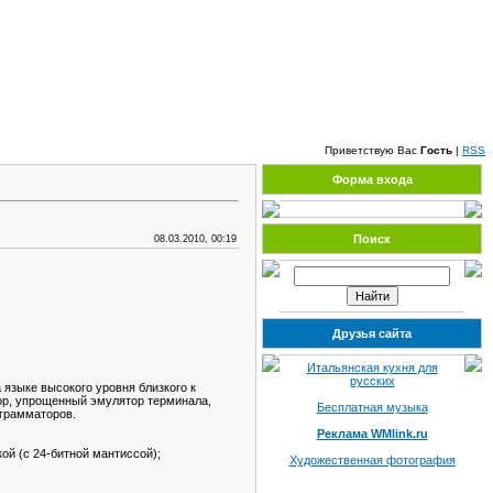
Пятница, 07.08.2026, 12:41
Приветствую Вас
Гость
|
RSS
Форма входа
Поиск
08.03.2010, 00:19
Друзья сайта
Итальянская кухня для
русских
языке высокого уровня близкого к
ор, упрощенный эмулятор терминала,
Бесплатная музыка
ограмматоров.
Реклама WMlink.ru
ой (с 24-битной мантиссой);
Художественная фотография