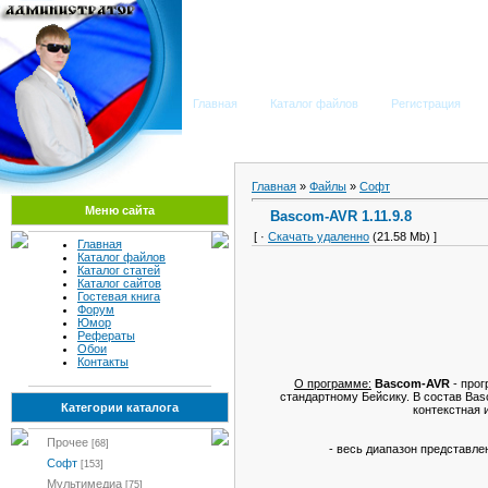
Мега Портал
Главная
Каталог файлов
Регистрация
Главная
»
Файлы
»
Софт
Меню сайта
Bascom-AVR 1.11.9.8
[ ·
Скачать удаленно
(21.58 Mb) ]
Главная
Каталог файлов
Каталог статей
Каталог сайтов
Гостевая книга
Форум
Юмор
Рефераты
Обои
Контакты
О программе:
Bascom-AVR
- про
стандартному Бейсику. В состав Ba
Категории каталога
контекстная 
Прочее
[68]
- весь диапазон представле
Софт
[153]
Мультимедиа
[75]