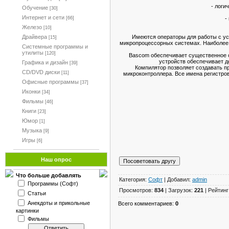
- логи
Обучение
[30]
Интернет и сети
-
[66]
Железо
[10]
Имеются операторы для работы с ус
Драйвера
[15]
микропроцессорных системах. Наиболее
Системные программы и
утилиты
[120]
Bascom обеспечивает существенное с
устройств обеспечивает д
Графика и дизайн
[39]
Компилятор позволяет создавать п
CD/DVD диски
[11]
микроконтроллера. Все имена регистро
Офисные программы
[37]
Иконки
[34]
Фильмы
[46]
Книги
[23]
Юмор
[1]
Музыка
[9]
Игры
[6]
Наш опрос
Что больше добавлять
Категория:
Софт
| Добавил:
admin
Программы (Софт)
Просмотров:
834
| Загрузок:
221
| Рейтинг
Статьи
Анекдоты и прикольные
Всего комментариев:
0
картинки
Фильмы