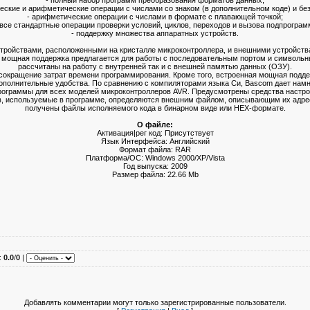
ческие и арифметические операции с числами со знаком (в дополнительном коде) и без
- арифметические операции с числами в формате с плавающей точкой;
 все стандартные операции проверки условий, циклов, переходов и вызова подпрограм
- поддержку множества аппаратных устройств.
тройствами, расположенными на кристалле микроконтроллера, и внешними устройств
 мощная поддержка предлагается для работы с последовательным портом и символь
рассчитаны на работу с внутренней так и с внешней памятью данных (ОЗУ).
окращение затрат времени программирования. Кроме того, встроенная мощная подд
ополнительные удобства. По сравнению с компиляторами языка Си, Bascom дает намн
рограммы для всех моделей микроконтроллеров AVR. Предусмотрены средства настр
в, используемые в программе, определяются внешним файлом, описывающим их адрес
получены файлы исполняемого кода в бинарном виде или HEX-формате.
О файле:
Активация|рег код: Присутствует
Язык Интерфейса: Английский
Формат файла: RAR
Платформа/ОС: Windows 2000/XP/Vista
Год выпуска: 2009
Размер файла: 22.66 Mb
:
0.0
/
0
|
Добавлять комментарии могут только зарегистрированные пользователи.