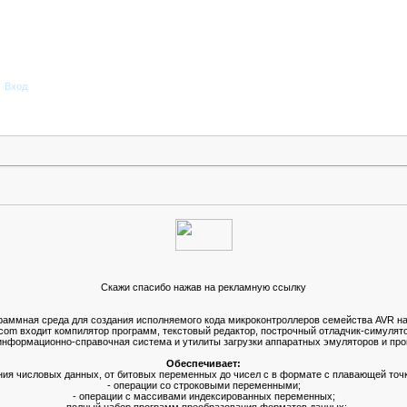
Вход
Скажи спасибо нажав на рекламную ссылку
граммная среда для создания исполняемого кода микроконтроллеров семейства AVR на 
scom входит компилятор программ, текстовый редактор, построчный отладчик-симулят
информационно-справочная система и утилиты загрузки аппаратных эмуляторов и пр
Обеспечивает:
ния числовых данных, от битовых переменных до чисел с в формате с плавающей точк
- операции со строковыми переменными;
- операции с массивами индексированных переменных;
- полный набор программ преобразования форматов данных;