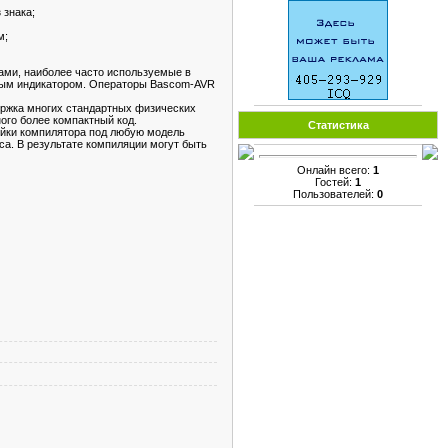
 знака;
м;
ами, наиболее часто используемые в
ным индикатором. Операторы Bascom-AVR
ержка многих стандартных физических
ого более компактный код.
Статистика
ойки компилятора под любую модель
а. В результате компиляции могут быть
Онлайн всего:
1
Гостей:
1
Пользователей:
0