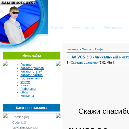
Мега Портал
Главная
Каталог файлов
Регистрация
Главная
»
Файлы
»
Софт
Меню сайта
AV VCS 3.0 - уникальный инст
[ ·
Скачать удаленно
(5.02 Mb) ]
Главная
Каталог файлов
Каталог статей
Каталог сайтов
Гостевая книга
Форум
Юмор
Рефераты
Обои
Контакты
Категории каталога
Скажи спасиб
Прочее
[68]
Софт
[153]
Мультимедиа
[75]