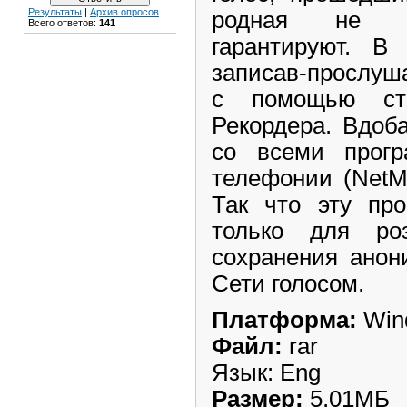
Результаты
|
Архив опросов
родная не уз
Всего ответов:
141
гарантируют. В 
записав-прослуш
с помощью ста
Рекордера. Вдоб
со всеми прогр
телефонии (NetMee
Так что эту про
только для р
сохранения анон
Сети голосом.
Платформа:
Wind
Файл:
rar
Язык: Eng
Размер:
5,01МБ