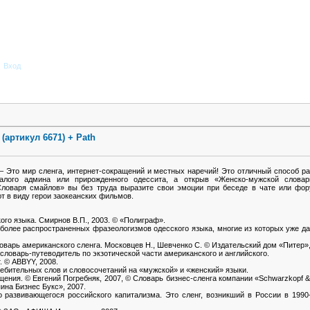
Вход
(артикул 6671) + Path
– Это мир сленга, интернет-сокращений и местных наречий! Это отличный способ ра
алого админа или прирожденного одессита, а открыв «Женско-мужской слова
ловаря смайлов» вы без труда выразите свои эмоции при беседе в чате или фор
ют в виду герои заокеанских фильмов.
ого языка. Смирнов В.П., 2003. © «Полиграф».
иболее распространенных фразеологизмов одесского языка, многие из которых уже д
оварь американского сленга. Московцев Н., Шевченко С. © Издательский дом «Питер»,
оварь-путеводитель по экзотической части американского и английского.
. © ABBYY, 2008.
бительных слов и словосочетаний на «мужской» и «женский» языки.
щения. © Евгений Погребняк, 2007, © Cловарь бизнес-сленга компании «Schwarzkopf &
ина Бизнес Букс», 2007.
 развивающегося российского капитализма. Это сленг, возникший в России в 1990