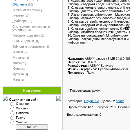
5. «Словарь 2007 года», Большой город
Словарь содержит сведения о том, что зн
Обучение
[30]
6. Словарь компьютерного сленга, online-
Интернет и сети
[66]
Словарь для тех, кто хочет понимать си
7. Языки городов, online-проект. Материа
Железо
[10]
Словарь отражает разнообразие городской 
Драйвера
8. Словарь сетевой лексики, online-проект
[15]
Словарь содержит лексику обитателей р
Системные программы и
9. Словарь смайлов, online-проект. © ABB
утилиты
[120]
Словарь смайлов предназначен для тех, 
10. Словарь сокращений IM, online-проект
Графика и дизайн
[39]
Словарь сокращений, используемых в ин
CD/DVD диски
[11]
информации.
Офисные программы
[37]
Иконки
[34]
Фильмы
[46]
Название:
ABBYY Lingvo x3 ME 14.0.0.483
Версия:
14.0.0.483
Книги
[23]
Разработчик:
ABBYY Software
Юмор
Язык интерфейса:
Русский/Английский
[1]
Лекарство:
Патч
Музыка
[9]
Игры
[6]
Наш опрос
Оцените наш сайт
Категория:
Обучение
| Добавил:
admin
Отлично
Просмотров:
407
| Загрузок:
218
| Рейтинг
Хорошо
Неплохо
Всего комментариев:
0
Плохо
Ужасно