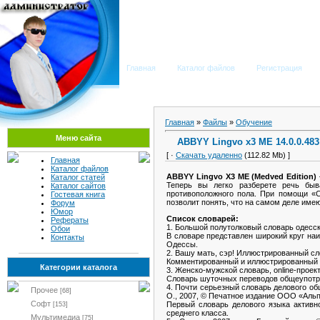
Мега Портал
Главная
Каталог файлов
Регистрация
Главная
»
Файлы
»
Обучение
Меню сайта
ABBYY Lingvo x3 ME 14.0.0.483 
[ ·
Скачать удаленно
(112.82 Mb) ]
Главная
Каталог файлов
ABBYY Lingvo X3 ME (Medved Edition)
Каталог статей
Теперь вы легко разберете речь быв
Каталог сайтов
противоположного пола. При помощи «С
Гостевая книга
позволит понять, что на самом деле име
Форум
Юмор
Список словарей:
Рефераты
1. Большой полутолковый словарь одесск
Обои
В словаре представлен широкий круг на
Контакты
Одессы.
2. Вашу мать, сэр! Иллюстрированный сл
Комментированный и иллюстрированный сл
Категории каталога
3. Женско-мужской словарь, online-проект
Словарь шуточных переводов общеупотре
4. Почти серьезный словарь делового об
Прочее
[68]
О., 2007, © Печатное издание OOO «Альп
Софт
Первый словарь делового языка активно
[153]
среднего класса.
Мультимедиа
[75]