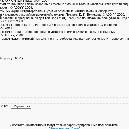
. © ЗАО «АФИША Индастриз», 2007
ачит то или иное слово, каков был его смысл до 2007 года, и какой смысл в него вклад
проект. © ABBYY, 2008.
стемных администраторов или шутки из различных «цитатников» в Интернете.
лы к словарю русской региональной лексики. Под ред. В. И. Беликова, © ABBYY, 2008.
лексики и предназначен для тех, кто хочет, чтобы его понимали во всех уголках, где 
. © ABBYY, 2008.
усскоязычного сегмента Интернета и раскрывает феномен «сетевого» общения.
YY, 2008.
кто хочет сделать свое общение в Интернете или по SMS более многогранным.
. © ABBYY, 2008.
тернет-чатах, который поможет понять собеседника на «другом конце Интернета» и 
 (артикул 6671)
:
0.0
/
0
|
Добавлять комментарии могут только зарегистрированные пользователи.
[
Регистрация
|
Вход
]