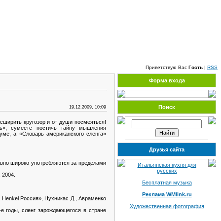
Пятница, 07.08.2026, 12:42
Приветствую Вас
Гость
|
RSS
Форма входа
Поиск
19.12.2009, 10:09
сширить кругозор и от души посмеяться!
рь», сумеете постичь тайну мышления
уме, а «Словарь американского сленга»
Друзья сайта
авно широко употребляются за пределами
Итальянская кухня для
русских
 2004.
Бесплатная музыка
Реклама WMlink.ru
 Henkel Россия», Цухникас Д., Авраменко
Художественная фотография
-е годы, сленг зарождающегося в стране