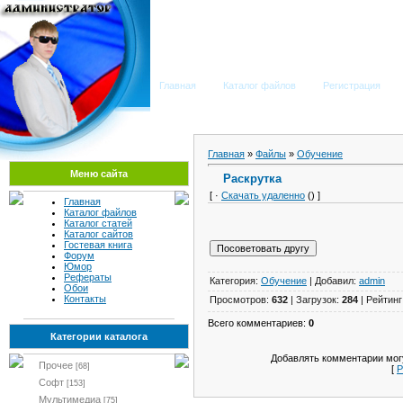
Мега Портал
Главная
Каталог файлов
Регистрация
Главная
»
Файлы
»
Обучение
Меню сайта
Раскрутка
[ ·
Скачать удаленно
() ]
Главная
Каталог файлов
Каталог статей
Каталог сайтов
Гостевая книга
Форум
Юмор
Рефераты
Категория:
Обучение
| Добавил:
admin
Обои
Контакты
Просмотров:
632
| Загрузок:
284
| Рейтинг
Всего комментариев:
0
Категории каталога
Добавлять комментарии могу
Прочее
[68]
[
Р
Софт
[153]
Мультимедиа
[75]