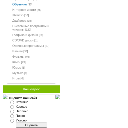
Обучение
[30]
Интернет и сети
[66]
Железо
[10]
Драйвера
[15]
Системные программы и
утилиты
[120]
Графика и дизайн
[39]
CD/DVD диски
[11]
Офисные программы
[37]
Иконки
[34]
Фильмы
[46]
Книги
[23]
Юмор
[1]
Музыка
[9]
Игры
[6]
Наш опрос
Оцените наш сайт
Отлично
Хорошо
Неплохо
Плохо
Ужасно