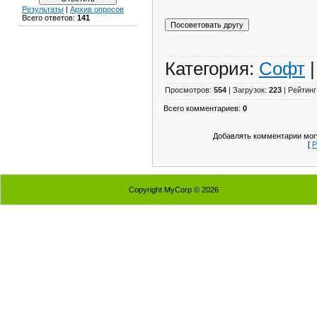
Результаты
|
Архив опросов
Всего ответов:
141
Категория:
Софт
|
Просмотров:
554
| Загрузок:
223
| Рейтинг
Всего комментариев:
0
Добавлять комментарии могу
[
Р
Copyright MyCorp © 2026