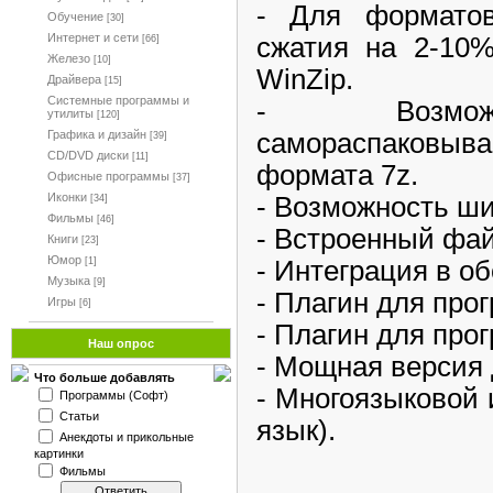
- Для формато
Обучение
[30]
Интернет и сети
сжатия на 2-10
[66]
Железо
[10]
WinZip.
Драйвера
[15]
Системные программы и
- Возможн
утилиты
[120]
самораспаковы
Графика и дизайн
[39]
CD/DVD диски
[11]
формата 7z.
Офисные программы
[37]
Иконки
- Возможность ш
[34]
Фильмы
[46]
- Встроенный фа
Книги
[23]
Юмор
- Интеграция в о
[1]
Музыка
[9]
- Плагин для про
Игры
[6]
- Плагин для про
Наш опрос
- Мощная версия 
Что больше добавлять
- Многоязыковой 
Программы (Софт)
Статьи
язык).
Анекдоты и прикольные
картинки
Фильмы