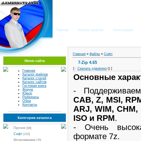
Мега Портал
Главная
Каталог файлов
Регистрация
Главная
»
Файлы
»
Софт
Меню сайта
7-Zip 4.65
[ ·
Скачать удаленно
() ]
Главная
Каталог файлов
Основные характ
Каталог статей
Каталог сайтов
Гостевая книга
- Поддерживае
Форум
Юмор
Рефераты
CAB, Z, MSI, RP
Обои
Контакты
ARJ, WIM, CHM, 
ISO и RPM
.
Категории каталога
- Очень высок
Прочее
[68]
формате 7z.
Софт
[153]
Мультимедиа
[75]