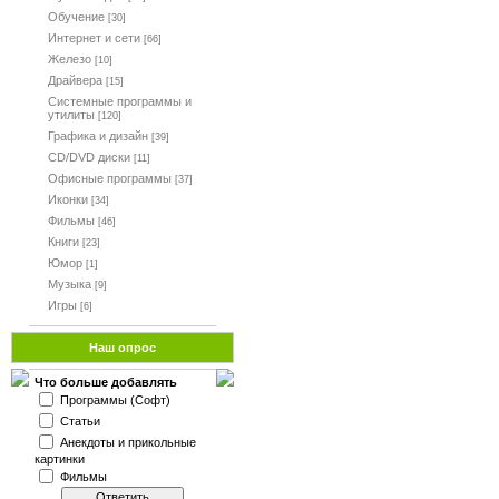
Обучение
[30]
Интернет и сети
[66]
Железо
[10]
Драйвера
[15]
Системные программы и
утилиты
[120]
Графика и дизайн
[39]
CD/DVD диски
[11]
Офисные программы
[37]
Иконки
[34]
Фильмы
[46]
Книги
[23]
Юмор
[1]
Музыка
[9]
Игры
[6]
Наш опрос
Что больше добавлять
Программы (Софт)
Статьи
Анекдоты и прикольные
картинки
Фильмы