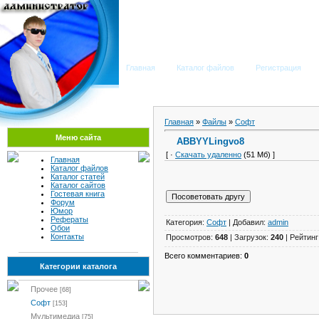
Мега Портал
Главная
Каталог файлов
Регистрация
Главная
»
Файлы
»
Софт
Меню сайта
ABBYYLingvo8
[ ·
Скачать удаленно
(51 Мб) ]
Главная
Каталог файлов
Каталог статей
Каталог сайтов
Гостевая книга
Форум
Юмор
Рефераты
Категория:
Софт
| Добавил:
admin
Обои
Контакты
Просмотров:
648
| Загрузок:
240
| Рейтинг
Всего комментариев:
0
Категории каталога
Прочее
[68]
Софт
[153]
Мультимедиа
[75]